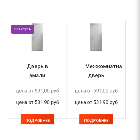
Советуем
Нов
Дверь в
Межкомнатная
эмали
дверь
Сканди
Сканди
цена от
591,00 руб
цена от
591,00 руб
це
№5
№1
цена от
531.90 руб
цена от
531.90 руб
це
ПОДРОБНЕЕ
ПОДРОБНЕЕ